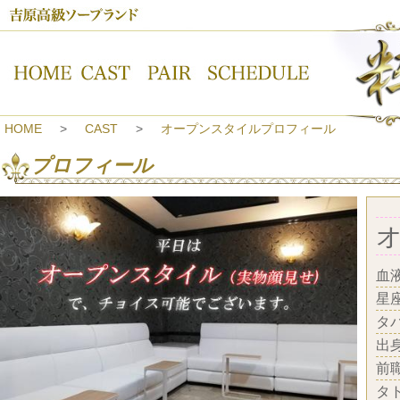
吉原高級ソープランド【粋美-すいび-】オープンスタイルプロフィール
HOME
CAST
オープンスタイルプロフィール
プロフィール
血
星
タ
出
前
タ