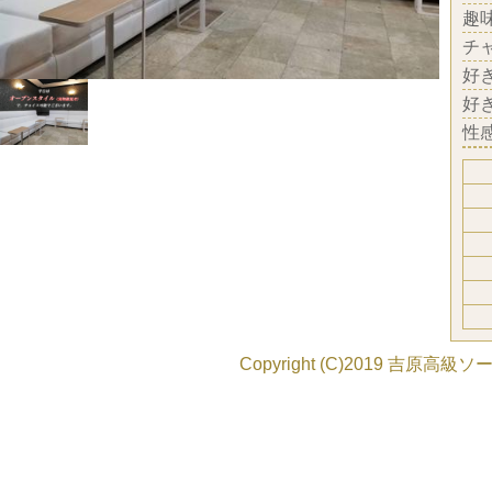
趣
チ
好
好
性
Copyright (C)2019
吉原高級ソー