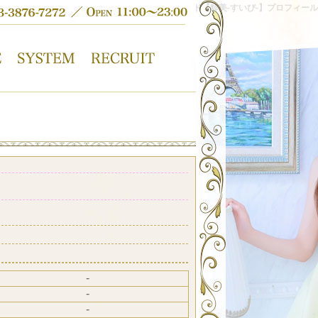
吉原高級ソープランド【粋美-すいび-】プロフィール
-
-
-