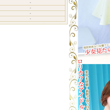
-
-
-
-