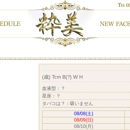
(歳) Tcm B(?) W H
血液型：？
星座：？
タバコは？：吸いません
08/08(土)
08/09(日)
08/10(月)