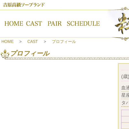
吉原高級ソープランド【粋美-すいび-】プロフィール
HOME
CAST
プロフィール
プロフィール
(歳)
血
星
タ