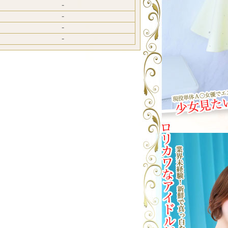
-
-
-
-