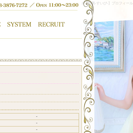
吉原高級ソープランド【粋美-すいび-】プロフィール
-
-
-