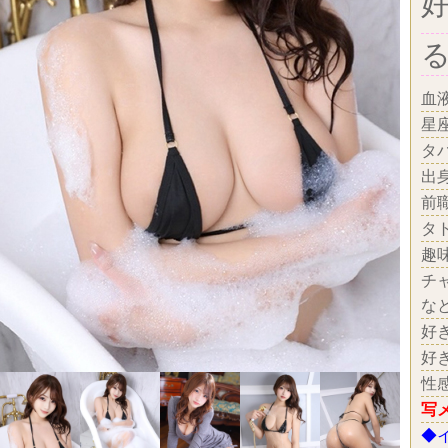
血
星
タ
出
前
タ
趣
チ
な
好
好
性
写
◆