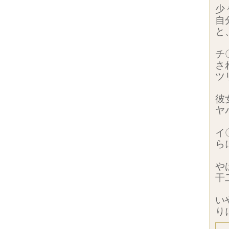
少
自
と
チ
さ
ツ
彼
ヤ
イ
ら
や
干
い
り