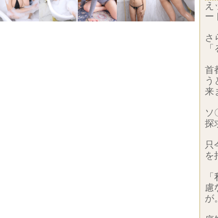
え
ー
さ
「
首
う
来
ソ
探
只
を
「
慮
が