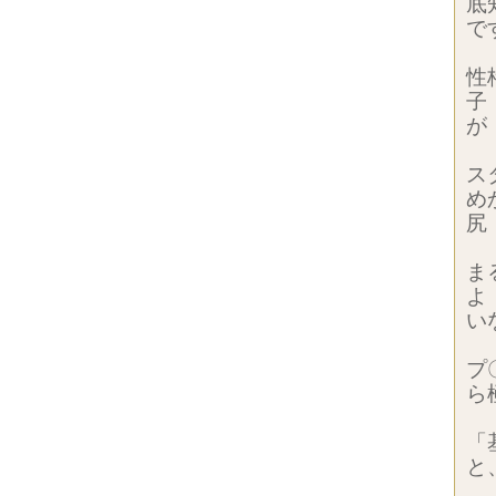
底
で
性
子
が
ス
め
尻
ま
よ
い
プ
ら
「
と