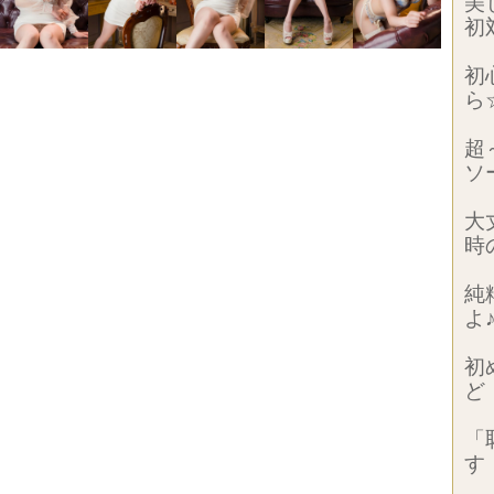
美
初
初
ら
超
ソ
大
時
純
よ
初
ど
「
す