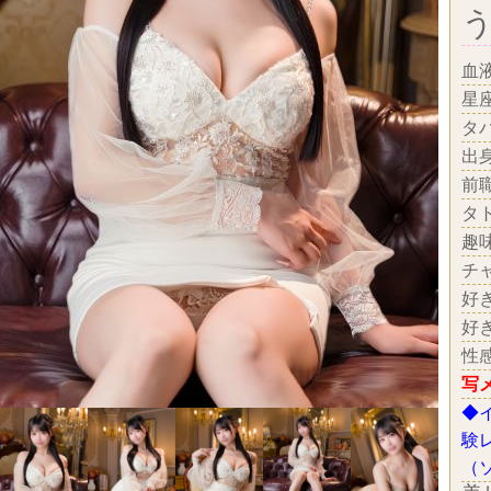
血
星
タ
出
前
タ
趣
チ
好
好
性
写
◆
験
（