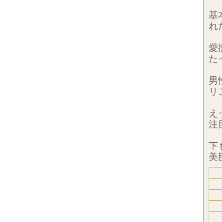
基
れ
愛
た
男
リ
え
注
下
美