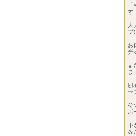
「
す
大
プ
お
光
ま
ま
肌
ラ
そ
ボ
下
み